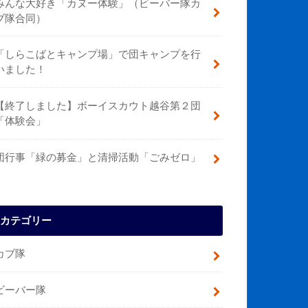
みんな大好き「カヌー体験」（ビーバー隊カ
ブ隊合同）
「しらこばとキャンプ場」で団キャンプを行
いました！
【終了しました】ボーイスカウト越谷第２団
「体験会」
団行事「緑の募金」と清掃活動「ごみゼロ」
カテゴリー
カブ隊
ビーバー隊