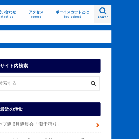
問い合わせ
アクセス
ボーイスカウトとは
ntact us
access
boy schout
search
サイト内検索
最近の活動
カブ隊 6月隊集会「潮干狩り」