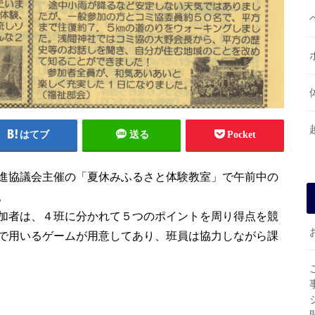
はてブ
送る
Pocket
進協議会主催の「夏休みふるさと体験教室」で午前中の
。
加者は、４班に分かれて５つのポイントを周り得点を競
で用いるゲームが用意してあり、班員は協力しながら課