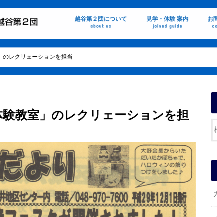
越谷第２団について
見学・体験 案内
お
about us
joined guide
co
保護者の声
」のレクリェーションを担当
体験教室」のレクリェーションを担