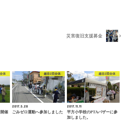
災害復旧支援募金
団全体
越谷2団全体
越谷2団全体
2017.5.28
2017.11.11
を開催
ごみゼロ運動へ参加しました
平方小学校のPTAバザーに参
加しました。