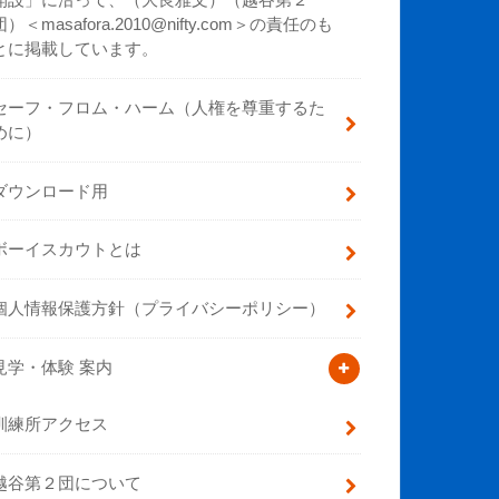
開設」に沿って、（大良雅文）（越谷第２
団）＜masafora.2010@nifty.com＞の責任のも
とに掲載しています。
セーフ・フロム・ハーム（人権を尊重するた
めに）
ダウンロード用
ボーイスカウトとは
個人情報保護方針（プライバシーポリシー）
見学・体験 案内
訓練所アクセス
越谷第２団について