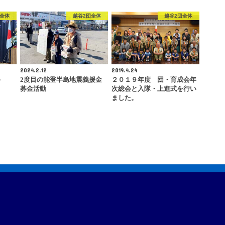
団全体
越谷2団全体
越谷2団全体
2024.2.12
2019.4.24
会
2度目の能登半島地震義援金
２０１９年度 団・育成会年
募金活動
次総会と入隊・上進式を行い
ました。