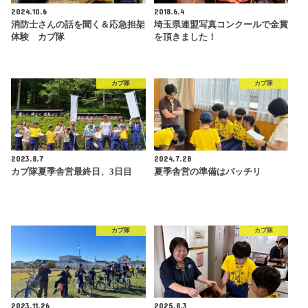
2024.10.6
2018.6.4
消防士さんの話を聞く＆応急担架
埼玉県連盟写真コンクールで金賞
体験 カブ隊
を頂きました！
カブ隊
カブ隊
2023.8.7
2024.7.28
カブ隊夏季舎営最終日、3日目
夏季舎営の準備はバッチリ
カブ隊
カブ隊
2023.11.26
2025.8.3