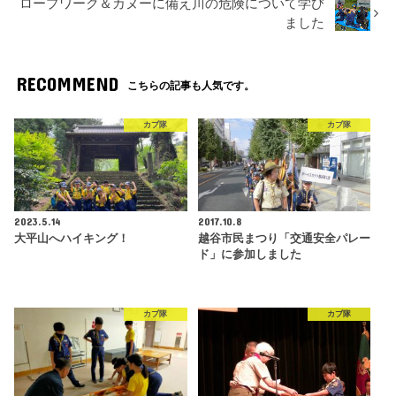
ロープワーク＆カヌーに備え川の危険について学び
ました
RECOMMEND
こちらの記事も人気です。
カブ隊
カブ隊
2023.5.14
2017.10.8
大平山へハイキング！
越谷市民まつり「交通安全パレー
ド」に参加しました
カブ隊
カブ隊